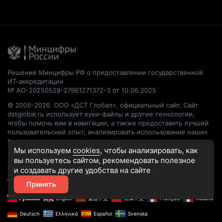
Решение Минцифры РФ о предоставлении государственной
ИТ-аккредитации
№ АО-20250529-27961271372-3 от 10.06.2025
© 2005-2026. ООО «ДСТ Глобал», официальный сайт. Сайт
dstglobal.ru использует куки-файлы и другие технологии,
чтобы помочь вам в навигации, а также предоставить лучший
пользовательский опыт, анализировать использование наших
продуктов и услуг, повысить качество рекламных и
маркетинговых активностей. Если Вы не хотите, чтобы Ваши
Мы используем
cookies
, чтобы анализировать, как
пользовательские данные обрабатывались, пожалуйста,
вы пользуетесь сайтом, рекомендовать
полезное
ограничьте их использование в своём браузере.
и создавать другие удобства на сайте
Пользовательское соглашение
Политика конфиденциальности
Принять
Русский
English
繁體中文
简体中文
Français
Italiano
Deutsch
Ελληνικά
Español
Svenska