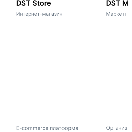
DST Store
DST Ma
Интернет-магазин
Маркетпл
Организа
E-commerce платформа