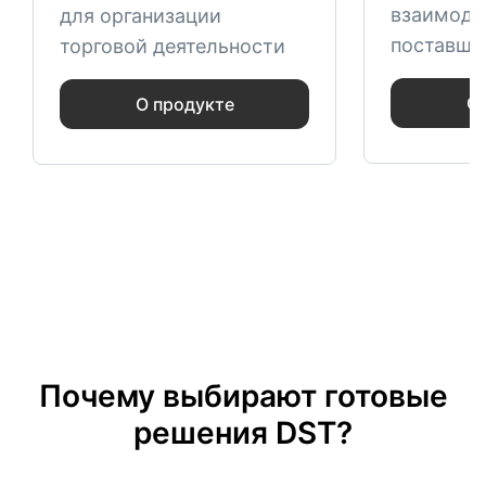
взаимоде
для организации
поставщи
торговой деятельности
О 
О продукте
Почему выбирают готовые
решения DST?