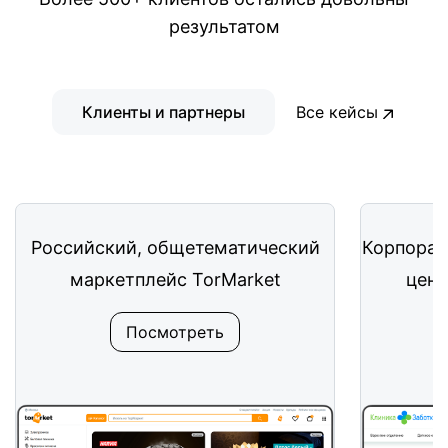
результатом
Клиенты и партнеры
Все кейсы
Российский, общетематический
Корпорат
маркетплейс TorMarket
цент
Посмотреть