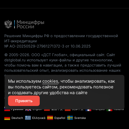
Решение Минцифры РФ о предоставлении государственной
ИТ-аккредитации
№ АО-20250529-27961271372-3 от 10.06.2025
© 2005-2026. ООО «ДСТ Глобал», официальный сайт. Сайт
dstglobal.ru использует куки-файлы и другие технологии,
чтобы помочь вам в навигации, а также предоставить лучший
пользовательский опыт, анализировать использование наших
продуктов и услуг, повысить качество рекламных и
маркетинговых активностей. Если Вы не хотите, чтобы Ваши
Мы используем
cookies
, чтобы анализировать, как
пользовательские данные обрабатывались, пожалуйста,
вы пользуетесь сайтом, рекомендовать
полезное
ограничьте их использование в своём браузере.
и создавать другие удобства на сайте
Пользовательское соглашение
Политика конфиденциальности
Принять
Русский
English
繁體中文
简体中文
Français
Italiano
Deutsch
Ελληνικά
Español
Svenska