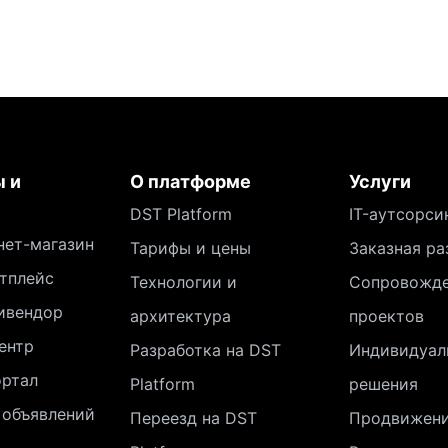
 и
О платформе
Услуги
DST Platform
IT-аутсорси
нет-магазин
Тарифы и цены
Заказная ра
тплейс
Технологии и
Сопровожд
ивендор
архитектура
проектов
ентр
Разработка на DST
Индивидуал
ортал
Platform
решения
 объявлений
Переезд на DST
Продвижен