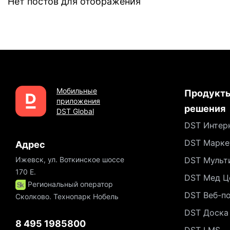
Нет постов для отображения
Мобильные
Продукты
приложения
решения
DST Global
DST Интер
DST Марке
Адрес
Ижевск, ул. Воткинское шоссе
DST Мульт
170 Е.
DST Мед Ц
Региональный оператор
DST Веб-п
Сколково. Технопарк Нобель
DST Доска
8 495 1985800