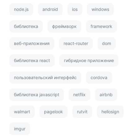
node.js
android
ios
windows
библиотека
фреймворк
framework
веб-приложения
react-router
dom
библиотека react
гибридное приложение
пользовательский интерфейс
cordova
библиотека javascript
netflix
airbnb
walmart
pagelook
rutvit
hellosign
imgur