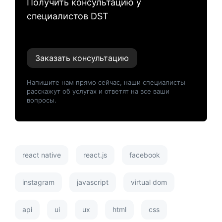
Получить консультацию у
специалистов DST
Заказать консультацию
Напишите нам прямо сейчас, наши специалисты
расскажут об услугах и ответят на все ваши
вопросы.
react native
react.js
facebook
instagram
javascript
virtual dom
api
ui
ux
html
css