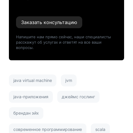
Заказать консультацию
Напишите нам прямо сейчас, наши специалисты
расскажут об услугах и ответят на все ваши
вопросы.
java virtual machine
jvm
java-приложения
джеймс гослинг
брендан эйх
современное программирование
scala