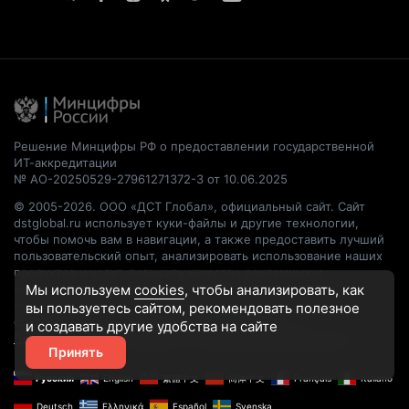
Решение Минцифры РФ о предоставлении государственной
ИТ-аккредитации
№ АО-20250529-27961271372-3 от 10.06.2025
© 2005-2026. ООО «ДСТ Глобал», официальный сайт. Сайт
dstglobal.ru использует куки-файлы и другие технологии,
чтобы помочь вам в навигации, а также предоставить лучший
пользовательский опыт, анализировать использование наших
продуктов и услуг, повысить качество рекламных и
маркетинговых активностей. Если Вы не хотите, чтобы Ваши
Мы используем
cookies
, чтобы анализировать, как
пользовательские данные обрабатывались, пожалуйста,
вы пользуетесь сайтом, рекомендовать
полезное
ограничьте их использование в своём браузере.
и создавать другие удобства на сайте
Пользовательское соглашение
Политика конфиденциальности
Принять
Русский
English
繁體中文
简体中文
Français
Italiano
Deutsch
Ελληνικά
Español
Svenska