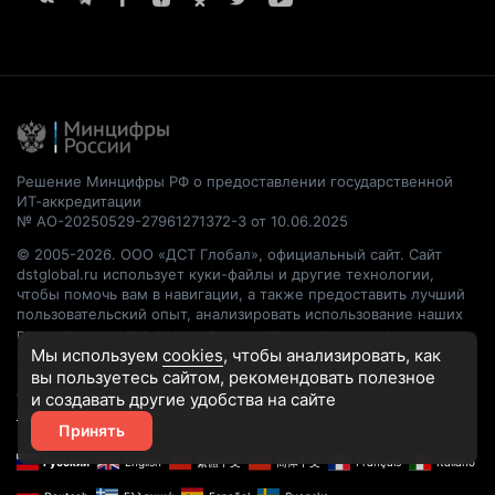
Решение Минцифры РФ о предоставлении государственной
ИТ-аккредитации
№ АО-20250529-27961271372-3 от 10.06.2025
© 2005-2026. ООО «ДСТ Глобал», официальный сайт. Сайт
dstglobal.ru использует куки-файлы и другие технологии,
чтобы помочь вам в навигации, а также предоставить лучший
пользовательский опыт, анализировать использование наших
продуктов и услуг, повысить качество рекламных и
маркетинговых активностей. Если Вы не хотите, чтобы Ваши
Мы используем
cookies
, чтобы анализировать, как
пользовательские данные обрабатывались, пожалуйста,
вы пользуетесь сайтом, рекомендовать
полезное
ограничьте их использование в своём браузере.
и создавать другие удобства на сайте
Пользовательское соглашение
Политика конфиденциальности
Принять
Русский
English
繁體中文
简体中文
Français
Italiano