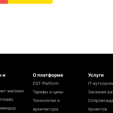
 и
О платформе
Услуги
DST Platform
IT-аутсорси
нет-магазин
Тарифы и цены
Заказная ра
тплейс
Технологии и
Сопровожд
ивендор
архитектура
проектов