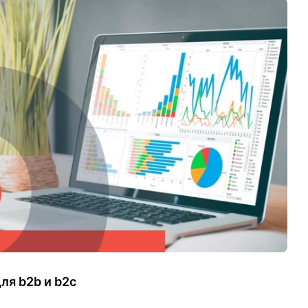
ля b2b и b2c