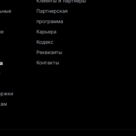
Клиенты и партнеры
ьные
Партнерская
программа
ие
Карьера
Кодекс
Реквизиты
Контакты
а
о
ержки
кам