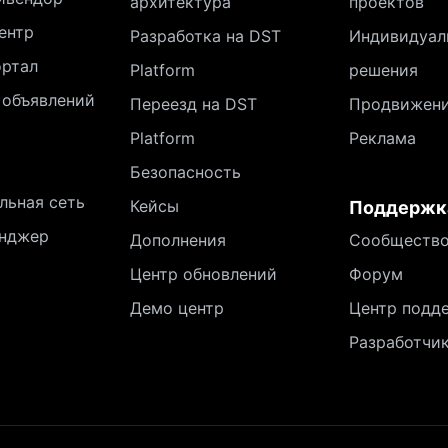
архитектура
проектов
ентр
Разработка на DST
Индивидуал
ортал
Platform
решения
 объявлений
Переезд на DST
Продвижен
Platform
Реклама
Безопасность
льная сеть
Кейсы
Поддержк
нджер
Дополнения
Сообществ
Центр обновлений
Форум
Демо центр
Центр подд
Разработчи