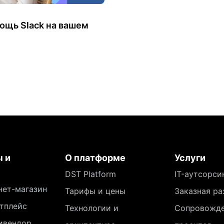
ощь Slack на вашем
 и
О платформе
Услуги
DST Platform
IT-аутсорси
нет-магазин
Тарифы и цены
Заказная ра
тплейс
Технологии и
Сопровожд
ивендор