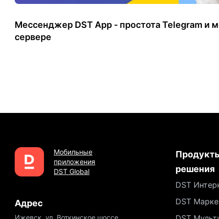
Мессенджер DST App - простота Telegram и м
сервере
Мобильные
Продукты
приложения
решения
DST Global
DST Интер
DST Марке
Адрес
Ижевск, ул. Воткинское шоссе
DST Мульт