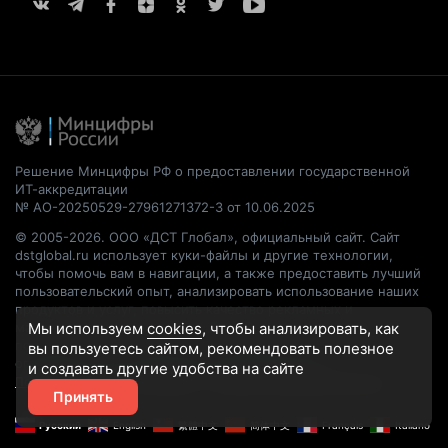
Решение Минцифры РФ о предоставлении государственной
ИТ-аккредитации
№ АО-20250529-27961271372-3 от 10.06.2025
© 2005-2026. ООО «ДСТ Глобал», официальный сайт. Сайт
dstglobal.ru использует куки-файлы и другие технологии,
чтобы помочь вам в навигации, а также предоставить лучший
пользовательский опыт, анализировать использование наших
продуктов и услуг, повысить качество рекламных и
маркетинговых активностей. Если Вы не хотите, чтобы Ваши
Мы используем
cookies
, чтобы анализировать, как
пользовательские данные обрабатывались, пожалуйста,
вы пользуетесь сайтом, рекомендовать
полезное
ограничьте их использование в своём браузере.
и создавать другие удобства на сайте
Пользовательское соглашение
Политика конфиденциальности
Принять
Русский
English
繁體中文
简体中文
Français
Italiano