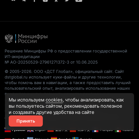
Решение Минцифры РФ о предоставлении государственной
ИТ-аккредитации
№ АО-20250529-27961271372-3 от 10.06.2025
© 2005-2026. ООО «ДСТ Глобал», официальный сайт. Сайт
dstglobal.ru использует куки-файлы и другие технологии,
чтобы помочь вам в навигации, а также предоставить лучший
пользовательский опыт, анализировать использование наших
продуктов и услуг, повысить качество рекламных и
маркетинговых активностей. Если Вы не хотите, чтобы Ваши
Мы используем
cookies
, чтобы анализировать, как
пользовательские данные обрабатывались, пожалуйста,
вы пользуетесь сайтом, рекомендовать
полезное
ограничьте их использование в своём браузере.
и создавать другие удобства на сайте
Пользовательское соглашение
Политика конфиденциальности
Принять
Русский
English
繁體中文
简体中文
Français
Italiano