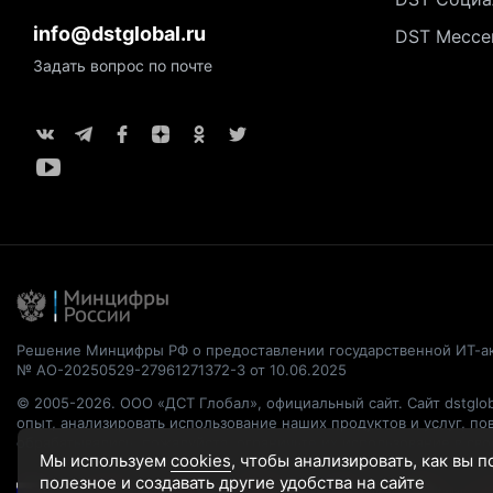
info@dstglobal.ru
DST Мессе
Задать вопрос по почте
Решение Минцифры РФ о предоставлении государственной ИТ-а
№ АО-20250529-27961271372-3 от 10.06.2025
© 2005-2026. ООО «ДСТ Глобал», официальный сайт. Сайт dstglob
опыт, анализировать использование наших продуктов и услуг, п
обрабатывались, пожалуйста, ограничьте их использование в св
Мы используем
cookies
, чтобы анализировать, как вы 
полезное и создавать другие удобства на сайте
Русский
English
繁體中文
简体中文
Français
Italiano