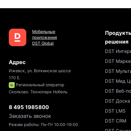
Мобильные
Продукты
приложения
решения
DST Global
DST Интер
DST Марке
Адрес
Ижевск, ул. Воткинское шоссе
DST Мульт
170 Е.
DST Мед Ц
Региональный оператор
DST Веб-п
Сколково. Технопарк Нобель
DST Доска
8 495 1985800
DST LMS
Заказать звонок
DST CRM
Режим работы: Пн-Пт 10:00-19:00
DST Социа