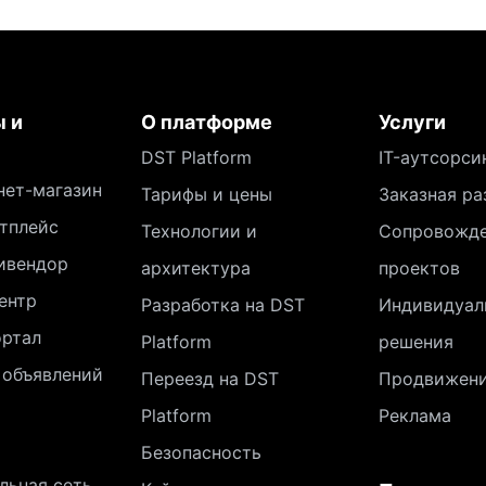
 и
О платформе
Услуги
DST Platform
IT-аутсорси
нет-магазин
Тарифы и цены
Заказная ра
тплейс
Технологии и
Сопровожд
ивендор
архитектура
проектов
ентр
Разработка на DST
Индивидуал
ортал
Platform
решения
 объявлений
Переезд на DST
Продвижен
Platform
Реклама
Безопасность
льная сеть