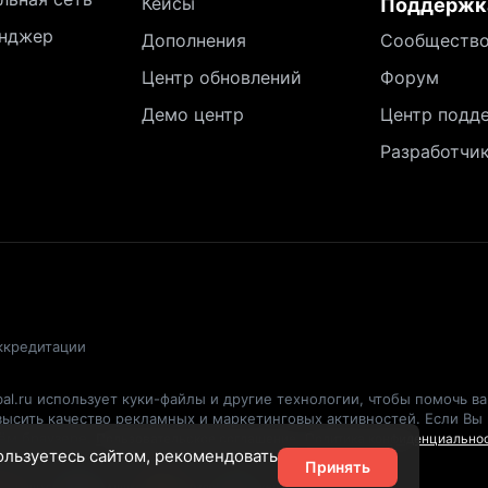
Кейсы
Поддержк
нджер
Дополнения
Сообществ
Центр обновлений
Форум
Демо центр
Центр подд
Разработчи
ккредитации
al.ru использует куки-файлы и другие технологии, чтобы помочь в
овысить качество рекламных и маркетинговых активностей. Если Вы
оём браузере.
Пользовательское соглашение
Политика конфиденциально
пользуетесь сайтом, рекомендовать
Принять
Deutsch
Ελληνικά
Español
Svenska