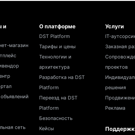
 и
О платформе
Услуги
DST Platform
IT-аутсорси
нет-магазин
Тарифы и цены
Заказная ра
тплейс
Технологии и
Сопровожд
ивендор
архитектура
проектов
ентр
Разработка на DST
Индивидуал
ортал
Platform
решения
 объявлений
Переезд на DST
Продвижен
Platform
Реклама
Безопасность
льная сеть
Кейсы
Поддержк