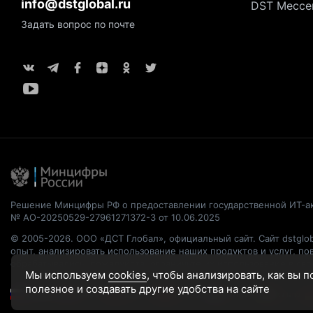
info@dstglobal.ru
DST Мессе
Задать вопрос по почте
Решение Минцифры РФ о предоставлении государственной ИТ-а
№ АО-20250529-27961271372-3 от 10.06.2025
© 2005-2026. ООО «ДСТ Глобал», официальный сайт. Сайт dstglob
опыт, анализировать использование наших продуктов и услуг, п
обрабатывались, пожалуйста, ограничьте их использование в св
Мы используем
cookies
, чтобы анализировать, как вы 
полезное и создавать другие удобства на сайте
Русский
English
繁體中文
简体中文
Français
Italiano