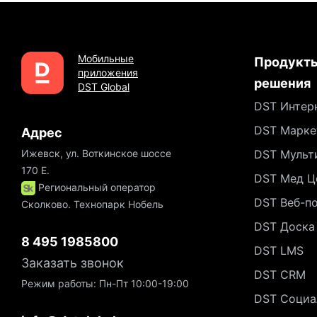
Мобильные
Продукты
приложения
решения
DST Global
DST Интер
DST Марке
Адрес
Ижевск, ул. Воткинское шоссе
DST Мульт
170 Е.
DST Мед Ц
Региональный оператор
DST Веб-п
Сколково. Технопарк Нобель
DST Доска
8 495 1985800
DST LMS
Заказать звонок
DST CRM
Режим работы: Пн-Пт 10:00-19:00
DST Социа