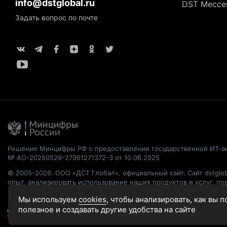
info@dstglobal.ru
DST Мессе
Задать вопрос по почте
Решение Минцифры РФ о предоставлении государственной ИТ-а
№ АО-20250529-27961271372-3 от 10.06.2025
© 2005-2026. ООО «ДСТ Глобал», официальный сайт. Сайт dstglob
опыт, анализировать использование наших продуктов и услуг, п
обрабатывались, пожалуйста, ограничьте их использование в св
Мы используем
cookies
, чтобы анализировать, как вы 
полезное и создавать другие удобства на сайте
Русский
English
繁體中文
简体中文
Français
Italiano