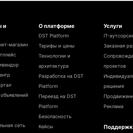
 и
О платформе
Услуги
DST Platform
IT-аутсорси
нет-магазин
Тарифы и цены
Заказная ра
тплейс
Технологии и
Сопровожд
ивендор
архитектура
проектов
ентр
Разработка на DST
Индивидуал
ортал
Platform
решения
 объявлений
Переезд на DST
Продвижен
Platform
Реклама
Безопасность
льная сеть
Кейсы
Поддержк