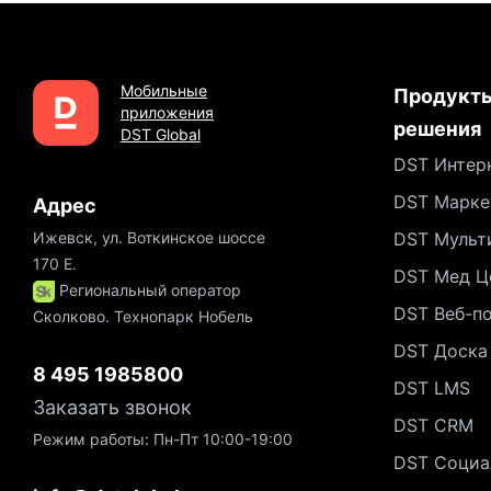
Мобильные
Продукты
приложения
решения
DST Global
DST Интер
DST Марке
Адрес
Ижевск, ул. Воткинское шоссе
DST Мульт
170 Е.
DST Мед Ц
Региональный оператор
DST Веб-п
Сколково. Технопарк Нобель
DST Доска
8 495 1985800
DST LMS
Заказать звонок
DST CRM
Режим работы: Пн-Пт 10:00-19:00
DST Социа