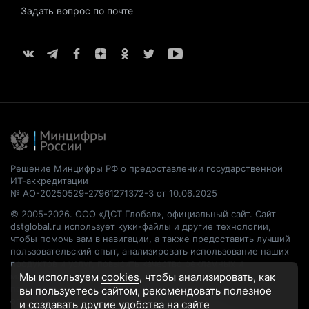
Задать вопрос по почте
Решение Минцифры РФ о предоставлении государственной
ИТ-аккредитации
№ АО-20250529-27961271372-3 от 10.06.2025
© 2005-2026. ООО «ДСТ Глобал», официальный сайт. Сайт
dstglobal.ru использует куки-файлы и другие технологии,
чтобы помочь вам в навигации, а также предоставить лучший
пользовательский опыт, анализировать использование наших
продуктов и услуг, повысить качество рекламных и
маркетинговых активностей. Если Вы не хотите, чтобы Ваши
Мы используем
cookies
, чтобы анализировать, как
пользовательские данные обрабатывались, пожалуйста,
вы пользуетесь сайтом, рекомендовать
полезное
ограничьте их использование в своём браузере.
и создавать другие удобства на сайте