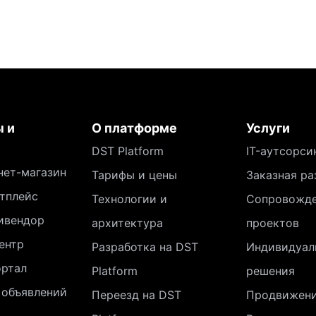
 и
О платформе
Услуги
DST Platform
IT-аутсорси
нет-магазин
Тарифы и цены
Заказная ра
тплейс
Технологии и
Сопровожд
ивендор
архитектура
проектов
ентр
Разработка на DST
Индивидуал
ортал
Platform
решения
 объявлений
Переезд на DST
Продвижен