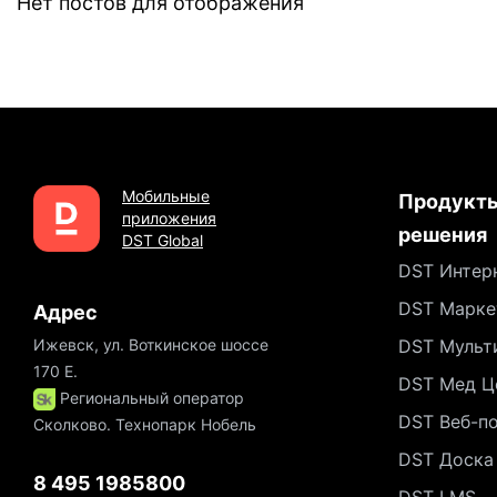
Нет постов для отображения
Мобильные
Продукты
приложения
решения
DST Global
DST Интер
DST Марке
Адрес
Ижевск, ул. Воткинское шоссе
DST Мульт
170 Е.
DST Мед Ц
Региональный оператор
DST Веб-п
Сколково. Технопарк Нобель
DST Доска
8 495 1985800