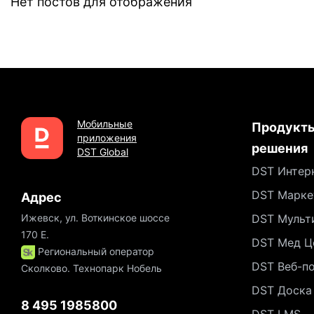
Нет постов для отображения
Мобильные
Продукты
приложения
решения
DST Global
DST Интер
DST Марке
Адрес
Ижевск, ул. Воткинское шоссе
DST Мульт
170 Е.
DST Мед Ц
Региональный оператор
DST Веб-п
Сколково. Технопарк Нобель
DST Доска
8 495 1985800