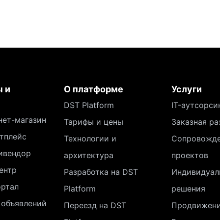
 и
О платформе
Услуги
DST Platform
IT-аутсорси
нет-магазин
Тарифы и цены
Заказная ра
тплейс
Технологии и
Сопровожд
ивендор
архитектура
проектов
ентр
Разработка на DST
Индивидуал
ортал
Platform
решения
 объявлений
Переезд на DST
Продвижен