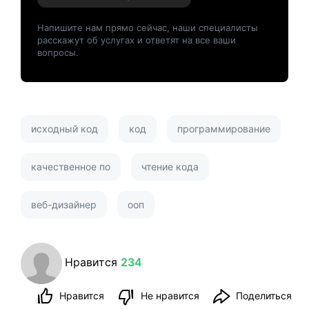
Напишите нам прямо сейчас, наши специалисты
расскажут об услугах и ответят на все ваши
вопросы.
исходный код
код
программирование
качественное по
чтение кода
веб-дизайнер
ооп
Нравится
234
Нравится
Не нравится
Поделиться