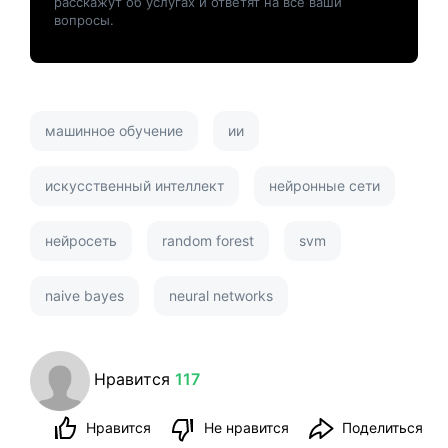
расскажут об услугах и ответят на все ваши
вопросы.
машинное обучение
ии
искусственный интеллект
нейронные сети
нейросеть
random forest
svm
naive bayes
neural networks
Нравится
117
Нравится
Не нравится
Поделиться