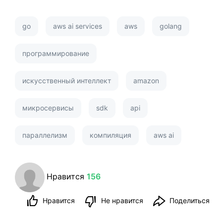
go
aws ai services
aws
golang
программирование
искусственный интеллект
amazon
микросервисы
sdk
api
параллелизм
компиляция
aws ai
Нравится
156
Нравится
Не нравится
Поделиться