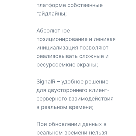
платформе собственные
гайдлайны;
Абсолютное
позиционирование и ленивая
инициализация позволяют
реализовывать сложные и
ресурсоемкие экраны;
SignalR – удобное решение
для двустороннего клиент-
серверного взаимодействия
в реальном времени;
При обновлении данных в
реальном времени нельзя