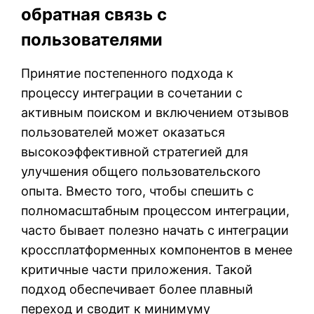
обратная связь с
пользователями
Принятие постепенного подхода к
процессу интеграции в сочетании с
активным поиском и включением отзывов
пользователей может оказаться
высокоэффективной стратегией для
улучшения общего пользовательского
опыта. Вместо того, чтобы спешить с
полномасштабным процессом интеграции,
часто бывает полезно начать с интеграции
кроссплатформенных компонентов в менее
критичные части приложения. Такой
подход обеспечивает более плавный
переход и сводит к минимуму