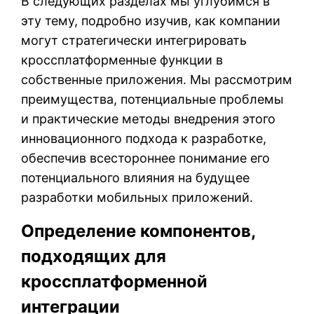
В следующих разделах мы углубимся в
эту тему, подробно изучив, как компании
могут стратегически интегрировать
кроссплатформенные функции в
собственные приложения. Мы рассмотрим
преимущества, потенциальные проблемы
и практические методы внедрения этого
инновационного подхода к разработке,
обеспечив всестороннее понимание его
потенциального влияния на будущее
разработки мобильных приложений.
Определение компонентов,
подходящих для
кроссплатформенной
интеграции