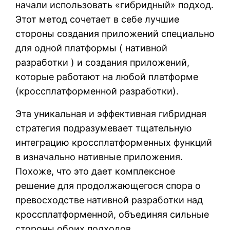
начали использовать «гибридный» подход.
Этот метод сочетает в себе лучшие
стороны создания приложений специально
для одной платформы ( нативной
разработки ) и создания приложений,
которые работают на любой платформе
(кроссплатформенной разработки).
Эта уникальная и эффективная гибридная
стратегия подразумевает тщательную
интеграцию кроссплатформенных функций
в изначально нативные приложения.
Похоже, что это дает комплексное
решение для продолжающегося спора о
превосходстве нативной разработки над
кроссплатформенной, объединяя сильные
стороны обоих подходов.