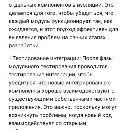
отдельных компонентов в изоляции. Это
делается для того, чтобы убедиться, что
каждый модуль функционирует так, как
ожидается, и этот подход эффективен для
выявления проблем на ранних этапах
разработки.
- Тестирование интеграции: После фазы
модульного тестирования проводится
тестирование интеграции, чтобы
убедиться, что новые интегрированные
компоненты хорошо взаимодействуют с
существующими собственными частями
приложения. Это важно, поскольку могут
возникнуть проблемы, когда новый код
взаимодействует со старыми,