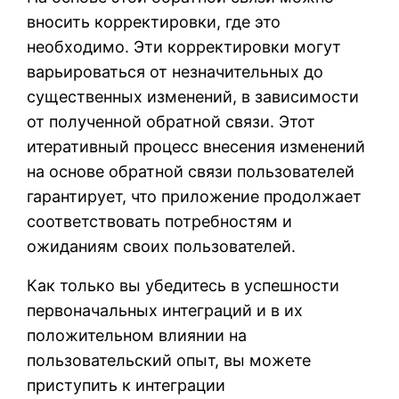
вносить корректировки, где это
необходимо. Эти корректировки могут
варьироваться от незначительных до
существенных изменений, в зависимости
от полученной обратной связи. Этот
итеративный процесс внесения изменений
на основе обратной связи пользователей
гарантирует, что приложение продолжает
соответствовать потребностям и
ожиданиям своих пользователей.
Как только вы убедитесь в успешности
первоначальных интеграций и в их
положительном влиянии на
пользовательский опыт, вы можете
приступить к интеграции