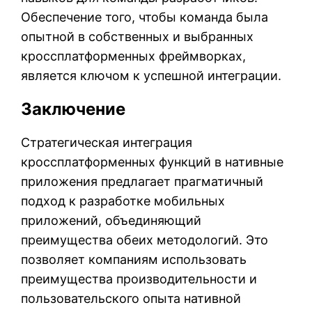
Обеспечение того, чтобы команда была
опытной в собственных и выбранных
кроссплатформенных фреймворках,
является ключом к успешной интеграции.
Заключение
Стратегическая интеграция
кроссплатформенных функций в нативные
приложения предлагает прагматичный
подход к разработке мобильных
приложений, объединяющий
преимущества обеих методологий. Это
позволяет компаниям использовать
преимущества производительности и
пользовательского опыта нативной