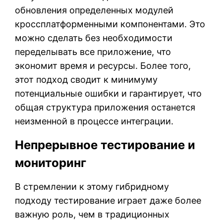
обновления определенных модулей
кроссплатформенными компонентами. Это
можно сделать без необходимости
переделывать все приложение, что
экономит время и ресурсы. Более того,
этот подход сводит к минимуму
потенциальные ошибки и гарантирует, что
общая структура приложения останется
неизменной в процессе интеграции.
Непрерывное тестирование и
мониторинг
В стремлении к этому гибридному
подходу тестирование играет даже более
важную роль, чем в традиционных