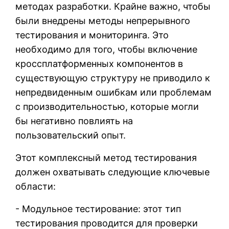
методах разработки. Крайне важно, чтобы
были внедрены методы непрерывного
тестирования и мониторинга. Это
необходимо для того, чтобы включение
кроссплатформенных компонентов в
существующую структуру не приводило к
непредвиденным ошибкам или проблемам
с производительностью, которые могли
бы негативно повлиять на
пользовательский опыт.
Этот комплексный метод тестирования
должен охватывать следующие ключевые
области:
- Модульное тестирование: этот тип
тестирования проводится для проверки