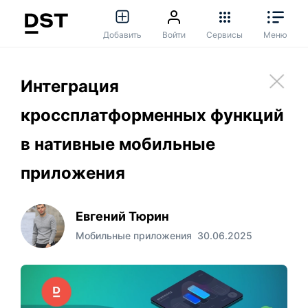
Добавить
Войти
Сервисы
Меню
Интеграция
кроссплатформенных функций
в нативные мобильные
приложения
Евгений Тюрин
Мобильные приложения
30.06.2025