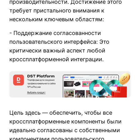
производительности. Достижение этого
требует пристального внимания к
нескольким ключевым областям:
- Поддержание согласованности
пользовательского интерфейса: Это
критически важный аспект любой
кроссплатформенной интеграции.
Цель здесь — обеспечить, чтобы все
кроссплатформенные компоненты были
идеально согласованы с собственными
компонентами пользовательского