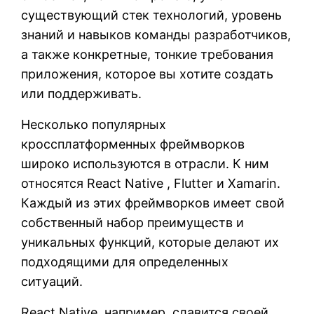
существующий стек технологий, уровень
знаний и навыков команды разработчиков,
а также конкретные, тонкие требования
приложения, которое вы хотите создать
или поддерживать.
Несколько популярных
кроссплатформенных фреймворков
широко используются в отрасли. К ним
относятся React Native , Flutter и Xamarin.
Каждый из этих фреймворков имеет свой
собственный набор преимуществ и
уникальных функций, которые делают их
подходящими для определенных
ситуаций.
React Native, например, славится своей