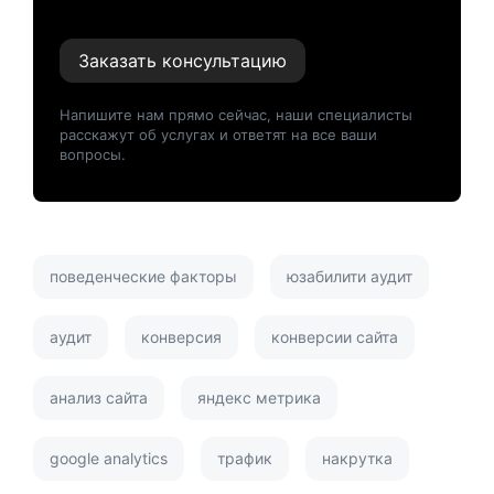
Заказать консультацию
Напишите нам прямо сейчас, наши специалисты
расскажут об услугах и ответят на все ваши
вопросы.
поведенческие факторы
юзабилити аудит
аудит
конверсия
конверсии сайта
анализ сайта
яндекс метрика
google analytics
трафик
накрутка