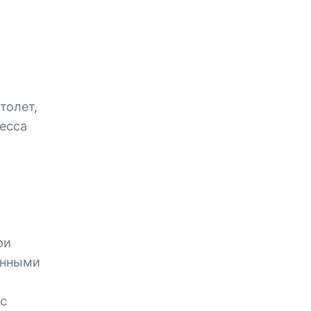
толет,
есса
ои
енными
ас