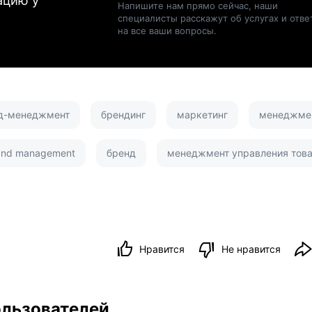
ацию у
Напишите нам прямо сейчас, наши
специалисты расскажут об услугах и отве
на все ваши вопросы.
д-менеджмент
брендинг
маркетинг
менеджме
and management
бренд
менеджмент управления тов
Нравится
Не нравится
ользователей