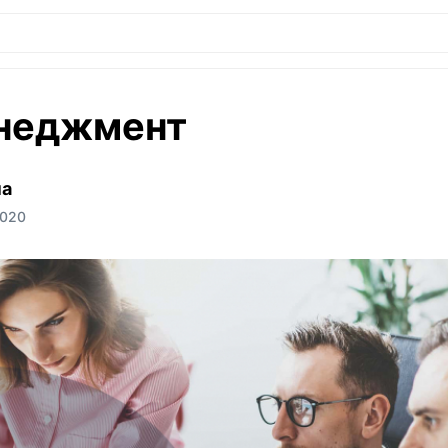
неджмент
на
2020