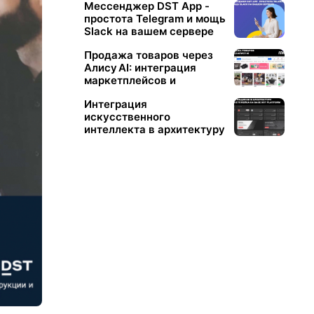
Мессенджер DST App -
простота Telegram и мощь
Slack на вашем сервере
Продажа товаров через
Алису AI: интеграция
маркетплейсов и
интернет‑магазинов на
Интеграция
DST Platform
искусственного
интеллекта в архитектуру
маркетплейса на базе
DST Platform