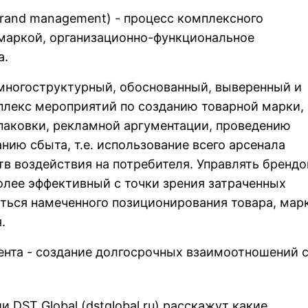
rand management) - процесс комплексного
 маркой, организационно-функциональное
а.
многоструктурный, обоснованный, выверенный и
лекс мероприятий по созданию товарной марки,
паковки, рекламной аргументации, проведению
нию сбыта, т.е. использование всего арсенала
в воздействия на потребителя. Управлять брендо
олее эффективный с точки зрения затраченных
ться намеченного позиционирования товара, мар
.
нта - создание долгосрочных взаимоотношений 
 DST Global (
dstglobal.ru
) расскажут какие