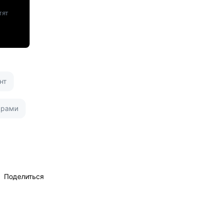
тят
нт
арами
Поделиться