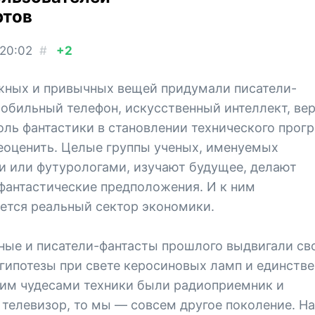
ртов
20:02
#
+2
жных и привычных вещей придумали писатели-
обильный телефон, искусственный интеллект, вер
ль фантастики в становлении технического прогр
еоценить. Целые группы ученых, именуемых
и или футурологами, изучают будущее, делают
фантастические предположения. И к ним
ется реальный сектор экономики.
ные и писатели-фантасты прошлого выдвигали св
 гипотезы при свете керосиновых ламп и единств
им чудесами техники были радиоприемник и
телевизор, то мы — совсем другое поколение. Н