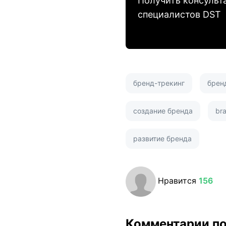
Получить консульт
специалистов DST
бренд-трекинг
брен
создание бренда
br
развитие бренда
Нравится
156
Комментарии п