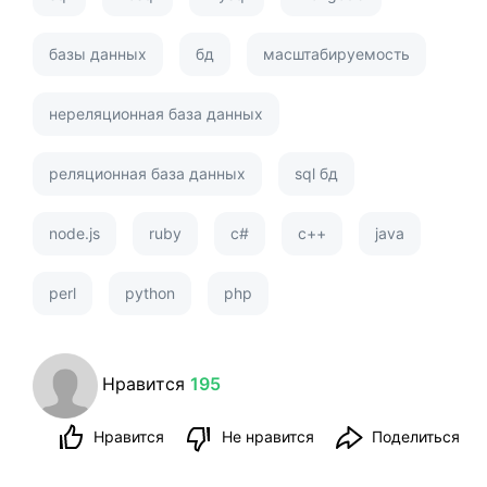
базы данных
бд
масштабируемость
нереляционная база данных
реляционная база данных
sql бд
node.js
ruby
c#
c++
java
perl
python
php
Нравится
195
Нравится
Не нравится
Поделиться