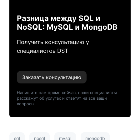
Разница между SQL и
NoSQL: MySQL и MongoDB
Получить консультацию у
специалистов DST
Заказать консультацию
Напишите нам прямо сейчас, наши специалисты
расскажут об услугах и ответят на все ваши
вопросы.
sql
nosql
mysql
mongodb