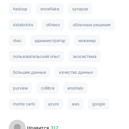
hadoop
snowflake
synapse
databricks
облако
облачные решения
rbac
администратор
инженер
пользовательский опыт
экосистема
большие данные
качество данных
purview
collibra
anomalo
monte carlo
azure
aws
google
Нравится
312