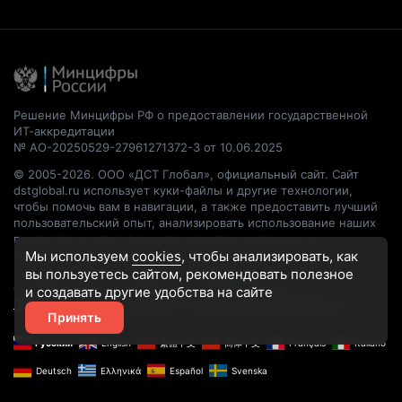
Решение Минцифры РФ о предоставлении государственной
ИТ-аккредитации
№ АО-20250529-27961271372-3 от 10.06.2025
© 2005-2026. ООО «ДСТ Глобал», официальный сайт. Сайт
dstglobal.ru использует куки-файлы и другие технологии,
чтобы помочь вам в навигации, а также предоставить лучший
пользовательский опыт, анализировать использование наших
продуктов и услуг, повысить качество рекламных и
маркетинговых активностей. Если Вы не хотите, чтобы Ваши
Мы используем
cookies
, чтобы анализировать, как
пользовательские данные обрабатывались, пожалуйста,
вы пользуетесь сайтом, рекомендовать
полезное
ограничьте их использование в своём браузере.
и создавать другие удобства на сайте
Пользовательское соглашение
Политика конфиденциальности
Принять
Русский
English
繁體中文
简体中文
Français
Italiano
Deutsch
Ελληνικά
Español
Svenska