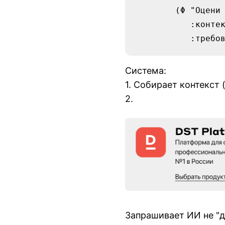
	(Φ "Оцени риски выхода на рынок Юго-Восточной Азии"

	   :контекст "наша_финансовая_модель + местное_законодательство"

Система:
1. Собирает контекст
2.
Запрашивает ИИ не "да