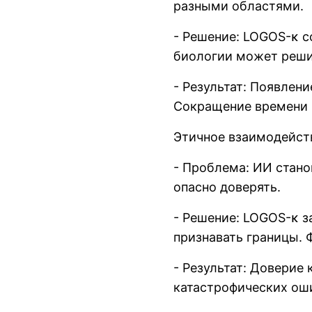
разными областями.
- Решение: LOGOS-κ с
биологии может решит
- Результат: Появлен
Сокращение времени 
Этичное взаимодейст
- Проблема: ИИ стано
опасно доверять.
- Решение: LOGOS-κ з
признавать границы. Ф
- Результат: Доверие
катастрофических ош