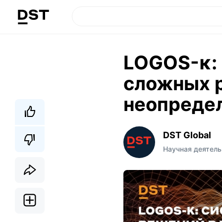
LOGOS-κ: 
сложных р
неопреде
DST Global
Научная деятель