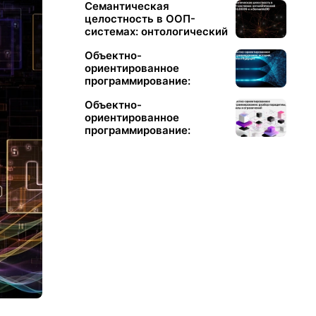
Семантическая
целостность в ООП-
системах: онтологический
слой LOGOS-κ и
Объектно-
SemanticDB
ориентированное
программирование:
история, анализ и
Объектно-
будущее
ориентированное
программирование:
разбор парадигмы, её
силы и ограничений