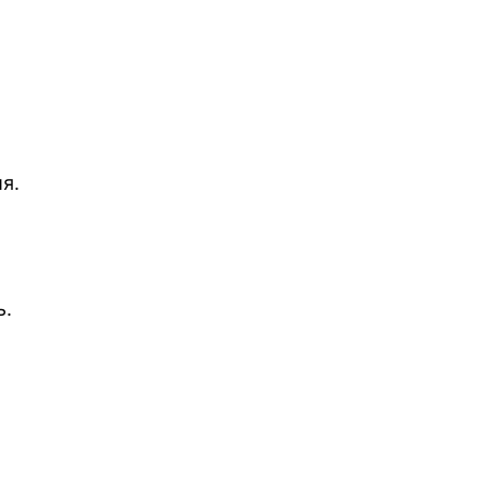
я.
ь.