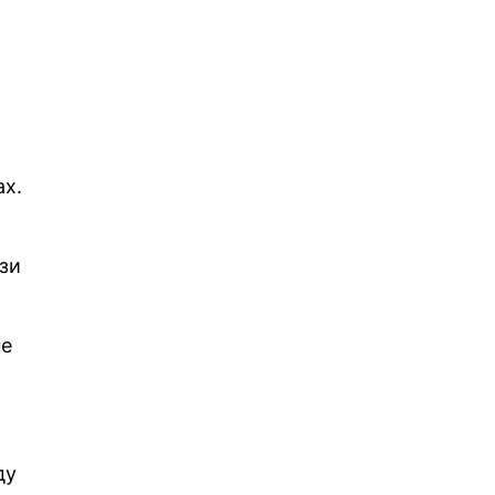
ах.
зи
не
ду