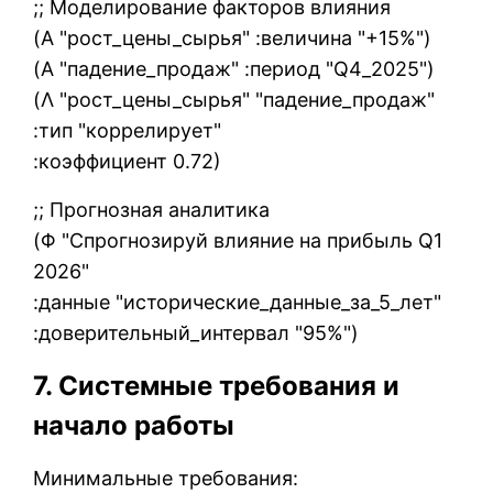
;; Моделирование факторов влияния
(Α "рост_цены_сырья" :величина "+15%")
(Α "падение_продаж" :период "Q4_2025")
(Λ "рост_цены_сырья" "падение_продаж"
:тип "коррелирует"
:коэффициент 0.72)
;; Прогнозная аналитика
(Φ "Спрогнозируй влияние на прибыль Q1
2026"
:данные "исторические_данные_за_5_лет"
:доверительный_интервал "95%")
7. Системные требования и
начало работы
Минимальные требования: