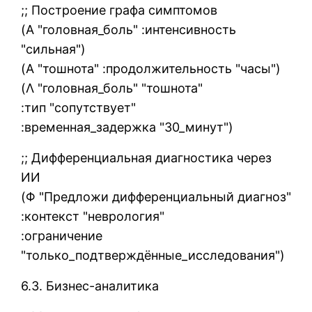
;; Построение графа симптомов
(Α "головная_боль" :интенсивность
"сильная")
(Α "тошнота" :продолжительность "часы")
(Λ "головная_боль" "тошнота"
:тип "сопутствует"
:временная_задержка "30_минут")
;; Дифференциальная диагностика через
ИИ
(Φ "Предложи дифференциальный диагноз"
:контекст "неврология"
:ограничение
"только_подтверждённые_исследования")
6.3. Бизнес-аналитика