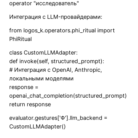
operator "исследователь"
Интеграция с LLM-провайдерами:
from logos_k.operators.phi_ritual import
PhiRitual
class CustomLLMAdapter:
def invoke(self, structured_prompt):
# Интеграция с OpenAI, Anthropic,
локальными моделями
response =
openai_chat_completion(structured_prompt)
return response
evaluator.gestures['Φ'].llm_backend =
CustomLLMAdapter()