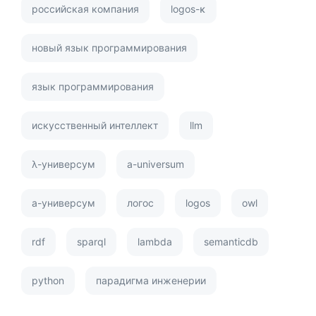
российская компания
logos-κ
новый язык программирования
язык программирования
искусственный интеллект
llm
λ-универсум
a-universum
а-универсум
логос
logos
owl
rdf
sparql
lambda
semanticdb
python
парадигма инженерии