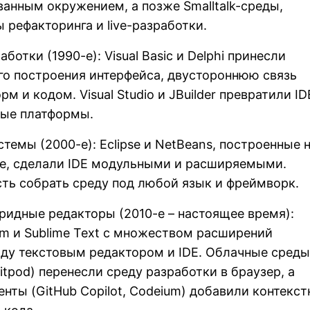
анным окружением, а позже Smalltalk-среды,
рефакторинга и live-разработки.
ботки (1990-е): Visual Basic и Delphi принесли
го построения интерфейса, двустороннюю связь
 и кодом. Visual Studio и JBuilder превратили ID
ые платформы.
темы (2000-е): Eclipse и NetBeans, построенные 
ре, сделали IDE модульными и расширяемыми.
ть собрать среду под любой язык и фреймворк.
бридные редакторы (2010-е – настоящее время):
tom и Sublime Text с множеством расширений
ду текстовым редактором и IDE. Облачные среды
itpod) перенесли среду разработки в браузер, а
нты (GitHub Copilot, Codeium) добавили контекст