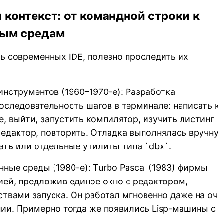
 контекст: от командной строки к
ным средам
ь современных IDE, полезно проследить их
инструментов (1960–1970-е): Разработка
оследовательность шагов в терминале: написать 
е, выйти, запустить компилятор, изучить листинг
редактор, повторить. Отладка выполнялась вручн
ать или отдельные утилиты типа `dbx`.
нные среды (1980-е): Turbo Pascal (1983) фирмы
ией, предложив единое окно с редактором,
твами запуска. Он работал мгновенно даже на оч
ии. Примерно тогда же появились Lisp-машины с