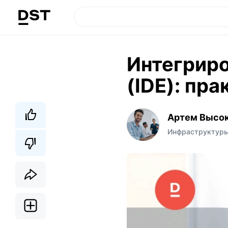
Интегриро
(IDE): пр
Артем Высо
Инфраструктур