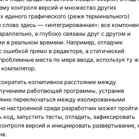
ему контроля версий и множество других
х единого графического (реже терминального)
 слово здесь — «интегрированная»: все компоне
араллельно, а глубоко связаны друг с другом и
и в реальном времени. Например, отладчик
с ошибкой прямо в редакторе, а статический
проблемные места по мере ввода, используя ту ж
и компилятор.
сократить когнитивное расстояние между
олучением работающей программы, устранив
янно переключаться между изолированными
но настроенной среде разработчик может пройти
 код, запустить тесты, отладить, зафиксировать
контроля версий и инициировать развертывание, 
на.