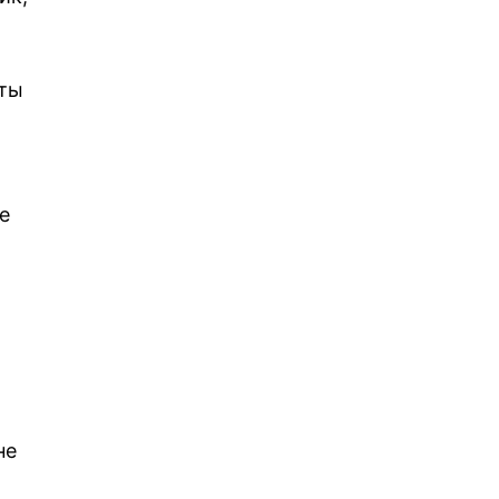
нты
е
не