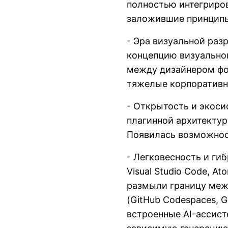
полностью интегриров
заложившие принципы 
- Эра визуальной разра
концепцию визуально
между дизайнером форм
тяжелые корпоративн
- Открытость и экосис
плагинной архитекту
Появилась возможнос
- Легковесность и ги
Visual Studio Code, A
размыли границу меж
(GitHub Codespaces, G
встроенные AI-ассисте