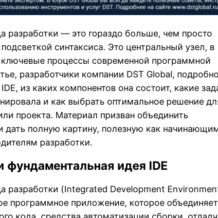
а разработки — это гораздо больше, чем просто
 подсветкой синтаксиса. Это центральный узел, в
е ключевые процессы современной программной
атье, разработчики компании DST Global, подробн
 IDE, из каких компонентов она состоит, какие зад
нировала и как выбрать оптимальное решение дл
ли проекта. Материал призван объединить
и дать полную картину, полезную как начинающим
одителям разработки.
 и фундаментальная идея IDE
а разработки (Integrated Development Environmen
ое программное приложение, которое объединяет
ого кода, средства автоматизации сборки, отладч