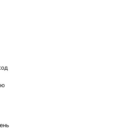
код
ую
ень