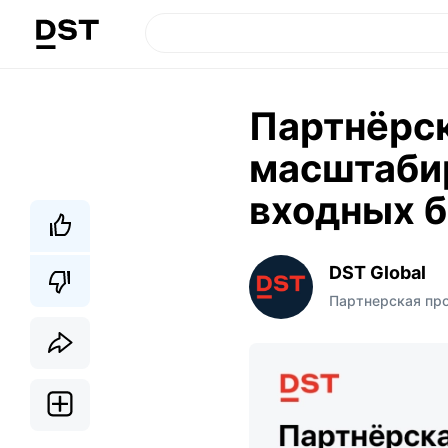
Партнёрск
масштабир
входных 
DST Global
Партнерская пр