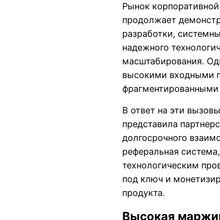
Рынок корпоративной 
продолжает демонстри
разработки, системны
надежного технологи
масштабирования. Одн
высокими входными п
фрагментированными 
В ответ на эти вызов
представила
партнер
долгосрочного взаимо
реферальная система,
технологическим про
под ключ и монетизи
продукта.
Высокая маржин