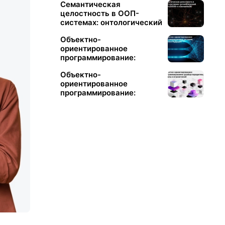
Семантическая
целостность в ООП-
системах: онтологический
слой LOGOS-κ и
Объектно-
SemanticDB
ориентированное
программирование:
история, анализ и
Объектно-
будущее
ориентированное
программирование:
разбор парадигмы, её
силы и ограничений