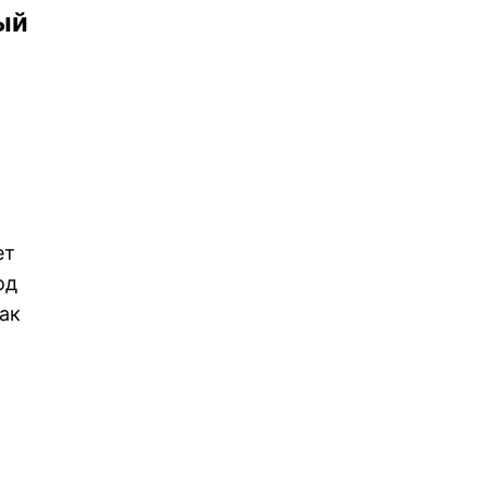
ый
ет
од
ак