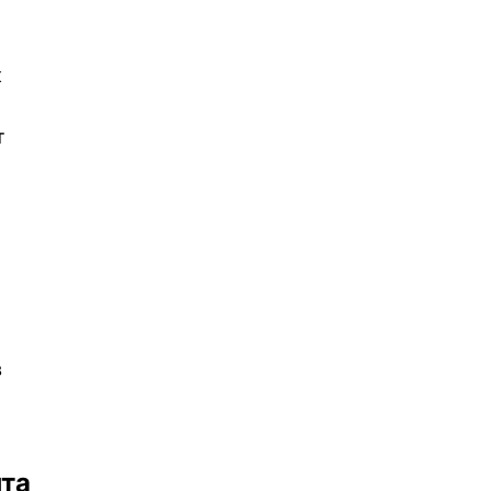
к
т
в
та