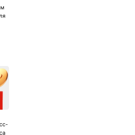
рм
ля
сс-
са