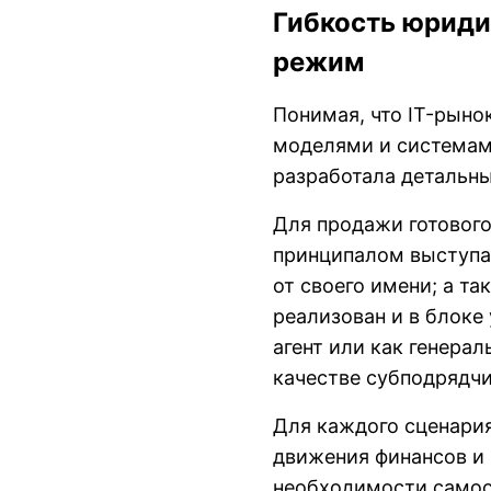
Гибкость юриди
режим
Понимая, что IT-рыно
моделями и системам
разработала детальн
Для продажи готового
принципалом выступае
от своего имени; а т
реализован и в блоке
агент или как генера
качестве субподрядчи
Для каждого сценари
движения финансов и 
необходимости самос