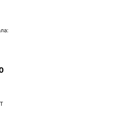
ла:
0
ST