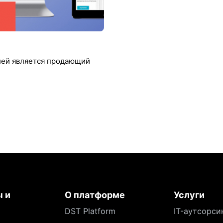
елей является продающий
 и
О платформе
Услуги
DST Platform
IT-аутсорси