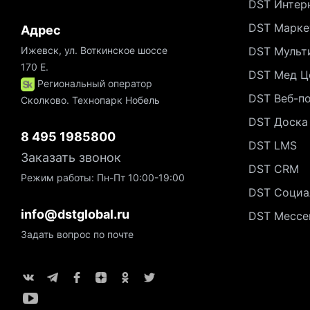
DST Интер
DST Марке
Адрес
Ижевск, ул. Воткинское шоссе
DST Мульт
170 Е.
DST Мед Ц
Региональный оператор
DST Веб-п
Сколково. Технопарк Нобель
DST Доска
8 495 1985800
DST LMS
Заказать звонок
DST CRM
Режим работы: Пн-Пт 10:00-19:00
DST Социа
info@dstglobal.ru
DST Мессе
Задать вопрос по почте