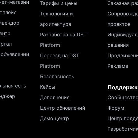
нет-магазин
Тарифы и цены
Заказная ра
тплейс
Технологии и
Сопровожд
ивендор
архитектура
проектов
ентр
Разработка на DST
Индивидуал
ортал
Platform
решения
 объявлений
Переезд на DST
Продвижен
Platform
Реклама
Безопасность
льная сеть
Кейсы
Поддержк
нджер
Дополнения
Сообществ
Центр обновлений
Форум
Демо центр
Центр подд
Разработчи