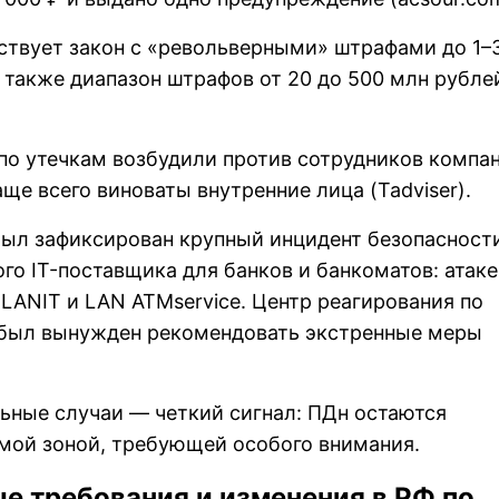
йствует закон с «револьверными» штрафами до 1–
а также диапазон штрафов от 20 до 500 млн рубле
 по утечкам возбудили против сотрудников компа
ще всего виноваты внутренние лица (Tadviser).
 был зафиксирован крупный инцидент безопасност
ого IT-поставщика для банков и банкоматов: атаке
LANIT и LAN ATMservice. Центр реагирования по
был вынужден рекомендовать экстренные меры
льные случаи — четкий сигнал: ПДн остаются
мой зоной, требующей особого внимания.
е требования и изменения в РФ по