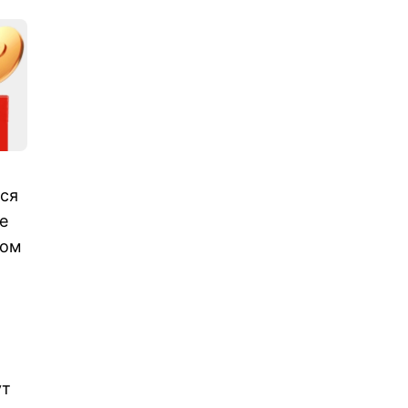
тся
е
том
ут