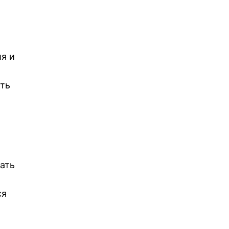
я и
ть
ать
ся