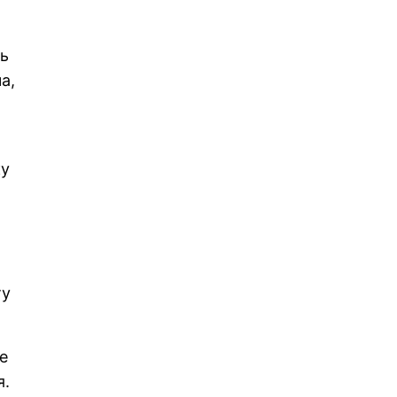
ь
а,
ку
ту
е
я.