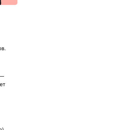
ов.
 —
ет
m)