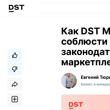
Как DST M
соблюсти
законодат
маркетпл
Евгений Тюр
Бизнес и менед