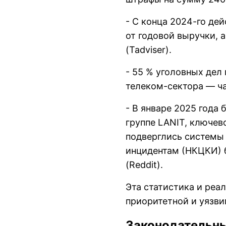
- С конца 2024-го де
от годовой выручки, 
(Tadviser).
- 55 % уголовных дел
телеком-сектора — ча
- В январе 2025 года
группе LANIT, ключев
подверглись системы 
инцидентам (НКЦКИ) 
(Reddit).
Эта статистика и реа
приоритетной и уязви
Законодательны