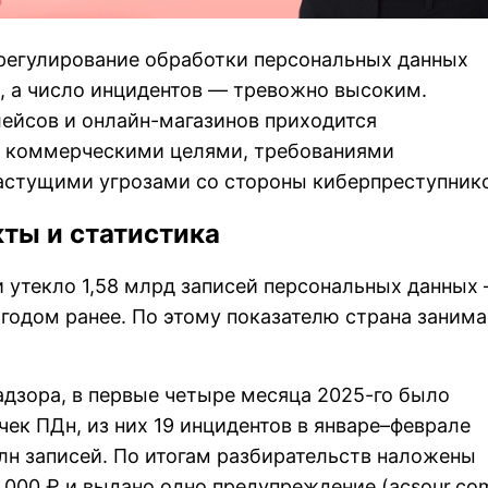
 регулирование обработки персональных данных
, а число инцидентов — тревожно высоким.
ейсов и онлайн-магазинов приходится
 коммерческими целями, требованиями
растущими угрозами со стороны киберпреступник
ты и статистика
ии утекло 1,58 млрд записей персональных данных
м годом ранее. По этому показателю страна занима
дзора, в первые четыре месяца 2025-го было
чек ПДн, из них 19 инцидентов в январе–феврале
лн записей. По итогам разбирательств наложены
000 ₽ и выдано одно предупреждение (acsour.co