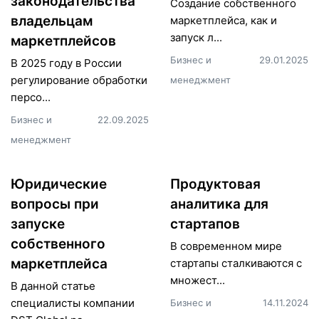
законодательства
Создание собственного
владельцам
маркетплейса, как и
запуск л...
маркетплейсов
Бизнес и
29.01.2025
В 2025 году в России
регулирование обработки
менеджмент
персо...
Бизнес и
22.09.2025
менеджмент
Юридические
Продуктовая
вопросы при
аналитика для
запуске
стартапов
собственного
В современном мире
маркетплейса
стартапы сталкиваются с
множест...
В данной статье
специалисты компании
Бизнес и
14.11.2024