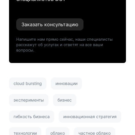
Заказать консультацию
Напишите нам прямо сейчас, наши специалисты
расскажут об услугах и ответят на все ваши
вопросы.
cloud bursting
инновации
эксперименты
бизнес
гибкость бизнеса
инновационная стратегия
технологии
облако
частное облако