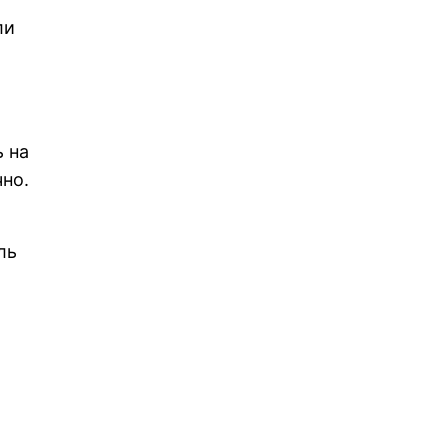
ли
 на
но.
ль