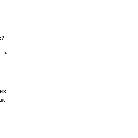
о?
 на
х
ких
ак