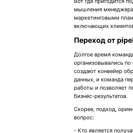
Вот где пригодится п
мышления менеджера п
маркетинговыми плана
включающих клиентов
Переход от pipe
Долгое время команд
организовывались по 
создают конвейер об
данных, и команда пе
работы и позволяет п
бизнес-результатов.
Скорее, подход, орие
вопрос:
- Кто является получ