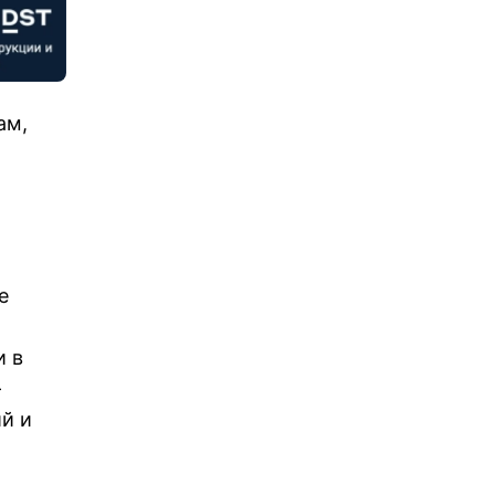
ам,
е
и в
-
й и