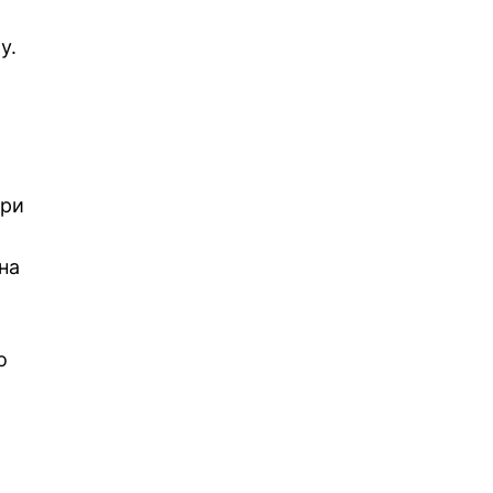
я
у.
три
на
о