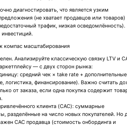
точно диагностировать, что является узким
редложения (не хватает продавцов или товаров)
недостаточный трафик, низкая осведомлённость).
р инвестиций.
ак компас масштабирования
телен. Анализируйте классическую связку LTV и C
аркетплейсу — с двух сторон рынка:
диницу: средний чек × take rate + дополнительные
, логистика, финансирование). Важно считать до
олько от заказа, если одна покупка содержит тов
.
 привлечённого клиента (CAC): суммарные
ы, разделённые на число новых покупателей. Но 
важен CAC продавца (стоимость онбординга и