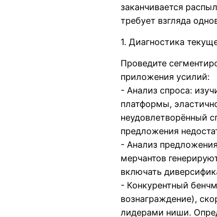
заканчивается распы
требует взгляда одно
1. Диагностика теку
Проведите сегментиро
приложения усилий:
- Анализ спроса: изу
платформы, эластично
неудовлетворённый сп
предложения недоста
- Анализ предложения
мерчантов генерирую
включать диверсифик
- Конкурентный бенчм
вознаграждение), ско
лидерами ниши. Опре