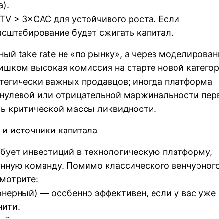
).
LTV > 3×CAC для устойчивого роста. Если
сштабирование будет сжигать капитал.
ый take rate не «по рынку», а через моделирован
ишком высокая комиссия на старте новой катего
тегически важных продавцов; иногда платформа
 нулевой или отрицательной маржинальности пер
чь критической массы ликвидности.
 и источники капитала
бует инвестиций в технологическую платформу,
онную команду. Помимо классического венчурног
мотрите:
онерный) — особенно эффективен, если у вас уже
нити.