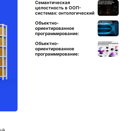
Семантическая
целостность в ООП-
системах: онтологический
слой LOGOS-κ и
Объектно-
SemanticDB
ориентированное
программирование:
история, анализ и
Объектно-
будущее
ориентированное
программирование:
разбор парадигмы, её
силы и ограничений
ой