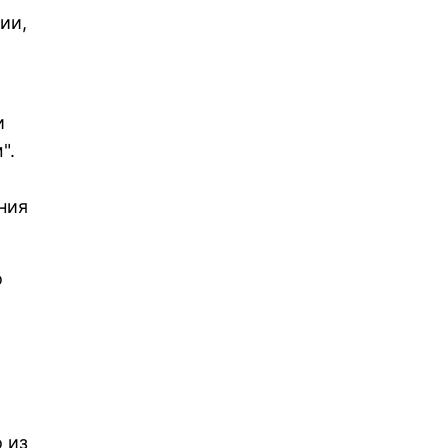
ии,
и
".
ния
о
 из