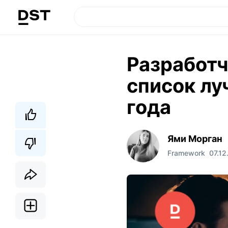
Разработч
список лу
года
Ями Морган
Framework
07.12