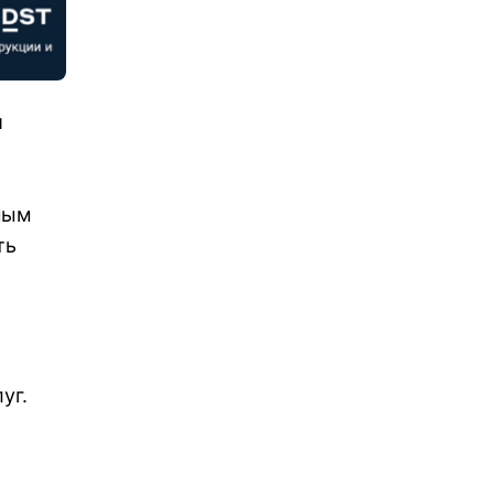
и
ным
ть
уг.