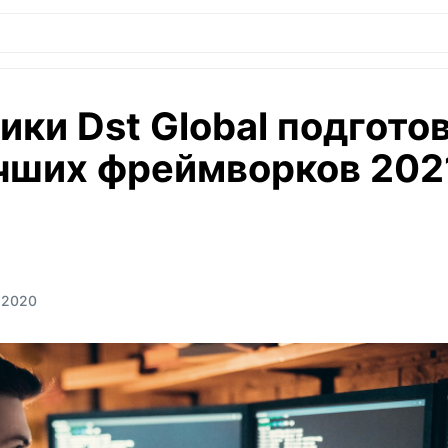
ики Dst Global подгото
чших фреймворков 202
.2020