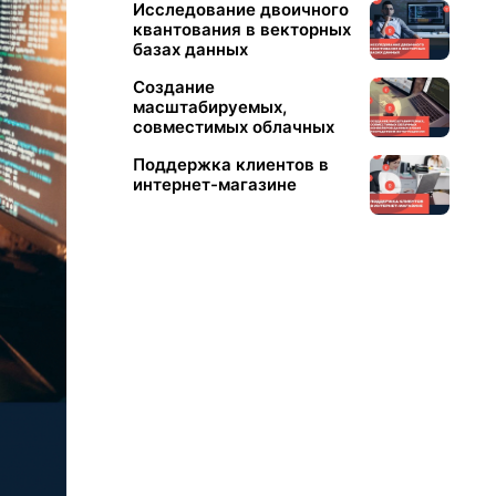
Исследование двоичного
квантования в векторных
базах данных
Создание
масштабируемых,
совместимых облачных
конвейеров данных в
Поддержка клиентов в
SaaS посредством
интернет-магазине
интеграции ИИ