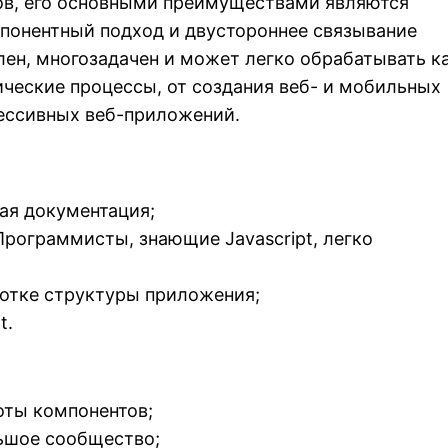
в, его основными преимуществами являются
понентный подход и двустороннее связывание
лен, многозадачен и может легко обрабатывать к
ические процессы, от создания веб- и мобильных
ессивных веб-приложений.
ая документация;
 Программисты, знающие Javascript, легко
ботке структуры приложения;
t.
оты компонентов;
льшое сообщество;