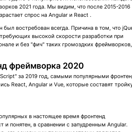
орков 2021 года. Мы видим, что после 2015-2016
растает спрос на Angular и React .
он был востребован всегда. Причина в том, что jQu
, требующих высокой скорости разработки при
нале и без "фич" таких громоздких фреймворков,
нд фреймворка 2020
aScript" за 2019 год, самыми популярными фронте
сь React, Angular и Vue, которые составят тройк
популярных в настоящее время фронтенд
 и понятен, в сравнении с запудренным Angular.