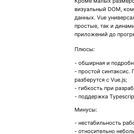
Кроме малых размеро
визуальный DOM, ком
данных. Vue универса
простые, так и динам
приложений до прогр
Плюсы:
- обширная и подробн
- простой синтаксис.
разберутся с Vue.js;
- гибкость при разра
- поддержка Typescrip
Минусы:
- нестабильность раб
- относительно небо