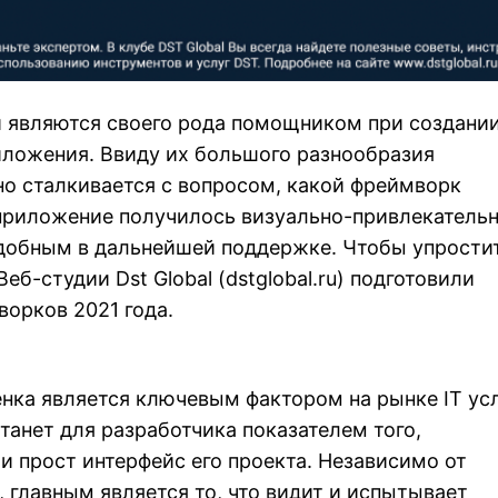
 являются своего рода помощником при создани
иложения. Ввиду их большого разнообразия
о сталкивается с вопросом, какой фреймворк
 приложение получилось визуально-привлекатель
удобным в дальнейшей поддержке. Чтобы упрости
еб-студии Dst Global (
dstglobal.ru
) подготовили
орков 2021 года.
нка является ключевым фактором на рынке IT усл
танет для разработчика показателем того,
 и прост интерфейс его проекта. Независимо от
 главным является то, что видит и испытывает