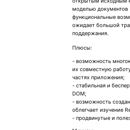
открытым исходным к
моделью документов 
функциональные возмо
ожидает большой траф
поддержания.
Плюсы:
- возможность многок
их совместную работу
частях приложения;
- стабильная и беспе
DOM;
- возможность создан
облегчает изучение R
- продвинутые и поле