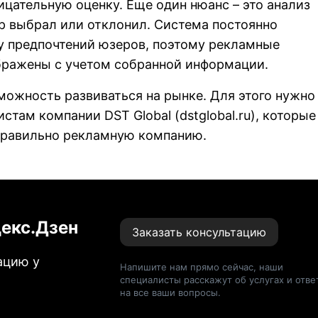
цательную оценку. Еще один нюанс – это анализ
р выбрал или отклонил. Система постоянно
у предпочтений юзеров, поэтому рекламные
бражены с учетом собранной информации.
зможность развиваться на рынке. Для этого нужно
истам компании DST Global (
dstglobal.ru
), которые
правильно рекламную компанию.
декс.Дзен
Заказать консультацию
ацию у
Напишите нам прямо сейчас, наши
специалисты расскажут об услугах и отве
на все ваши вопросы.