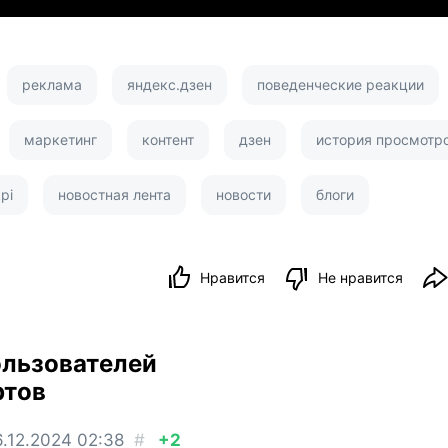
реклама
яндекс.дзен
поведенческие реакции
маркетинг
контент
дзен
история просмотр
pi
новостная лента
новости
блоги
Нравится
Не нравится
ользователей
ртов
.12.2024
02:38
#
+2