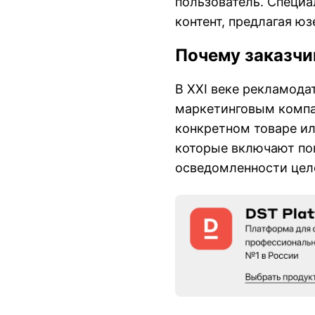
пользователь. Специа
контент, предлагая ю
Почему заказч
В XXI веке рекламода
маркетинговым компан
конкретном товаре ил
которые включают по
осведомленности целе