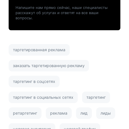
Напишите нам прямо сейчас, наши специалисты
расскажут об услугах и ответят на все ваши
вопросы.
таргетированная реклама
заказать таргетированную рекламу
таргетинг в соцсетях
таргетинг в социальных сетях
таргетинг
ретаргетинг
реклама
лид
лиды
целевая аудитория
целевой трафик