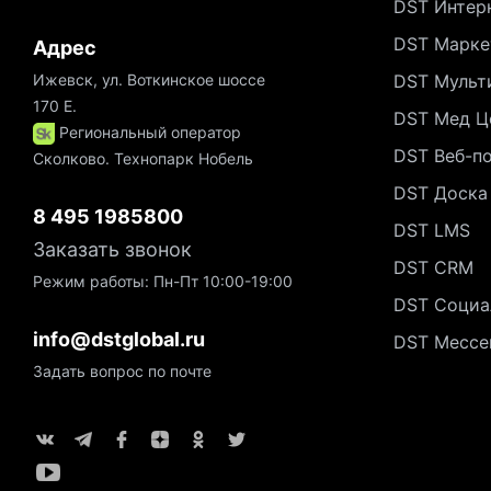
DST Интер
DST Марке
Адрес
Ижевск, ул. Воткинское шоссе
DST Мульт
170 Е.
DST Мед Ц
Региональный оператор
DST Веб-п
Сколково. Технопарк Нобель
DST Доска
8 495 1985800
DST LMS
Заказать звонок
DST CRM
Режим работы: Пн-Пт 10:00-19:00
DST Социа
info@dstglobal.ru
DST Мессе
Задать вопрос по почте