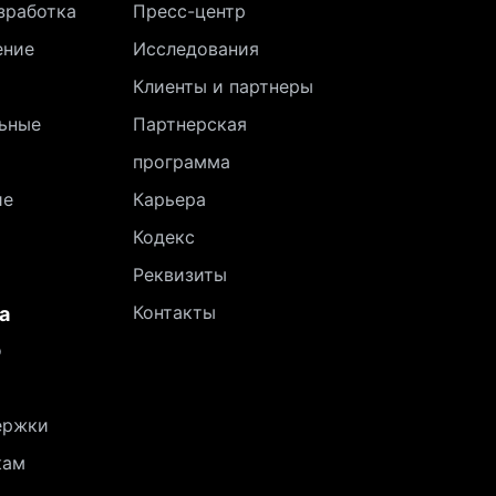
зработка
Пресс-центр
ение
Исследования
Клиенты и партнеры
ьные
Партнерская
программа
ие
Карьера
Кодекс
Реквизиты
Контакты
а
о
ержки
кам