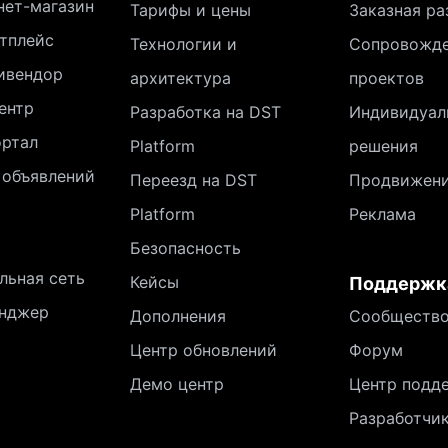
нет-магазин
Тарифы и цены
Заказная ра
тплейс
Технологии и
Сопровожд
ивендор
архитектура
проектов
ентр
Разработка на DST
Индивидуал
ортал
Platform
решения
 объявлений
Переезд на DST
Продвижен
Platform
Реклама
Безопасность
льная сеть
Кейсы
Поддержк
нджер
Дополнения
Сообществ
Центр обновлений
Форум
Демо центр
Центр подд
Разработчи