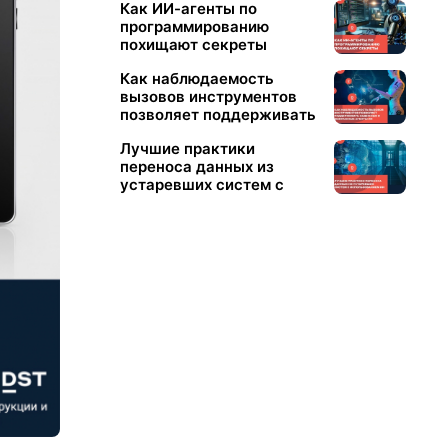
​Как ИИ-агенты по
программированию
похищают секреты
Как наблюдаемость
вызовов инструментов
позволяет поддерживать
надежные и безопасные
Лучшие практики
агенты ИИ
переноса данных из
устаревших систем с
использованием ИИ