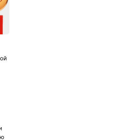
мой
и
ью