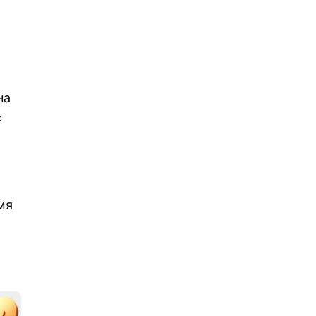
на
с
мя