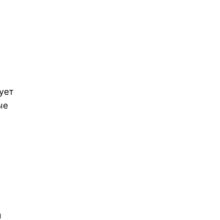
ует
ые
ы