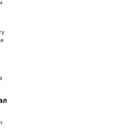
и
ту
ая
а
ал
от