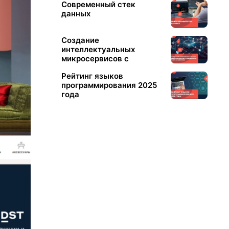
Современный стек
данных
Создание
интеллектуальных
микросервисов с
помощью Go и AWS AI
Рейтинг языков
Services
программирования 2025
года