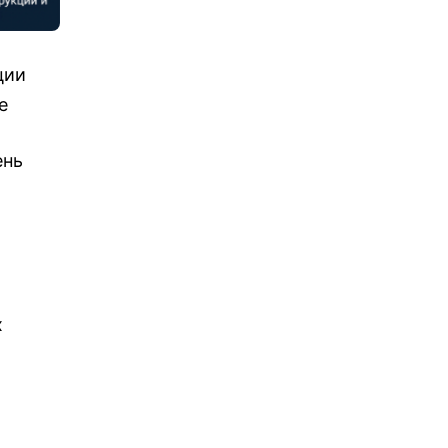
ции
е
ень
х