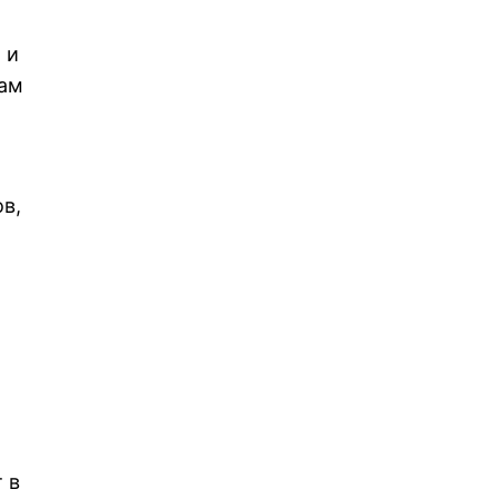
.
 и
пам
в,
 в