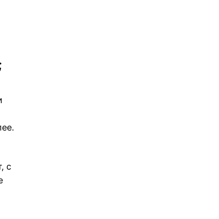
;
и
ее.
, с
е