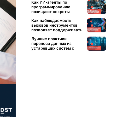
​Как ИИ-агенты по
программированию
похищают секреты
Как наблюдаемость
вызовов инструментов
позволяет поддерживать
надежные и безопасные
Лучшие практики
агенты ИИ
переноса данных из
устаревших систем с
использованием ИИ