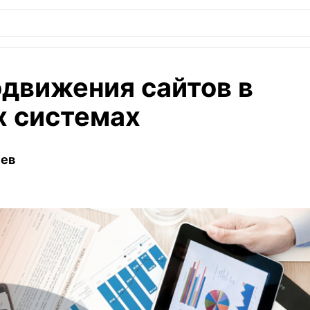
движения сайтов в
х системах
еев