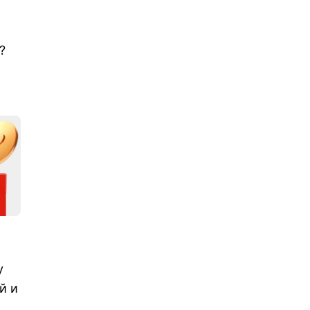
.
?
у
й и
,