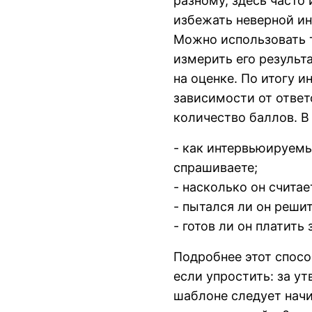
разному, здесь часто
избежать неверной ин
Можно использовать 
измерить его результ
на оценке. По итогу и
зависимости от ответ
количество баллов. В
- как интервьюируем
спрашиваете;
- насколько он счита
- пытался ли он реши
- готов ли он платить 
Подробнее этот спосо
если упростить: за у
шаблоне следует начис