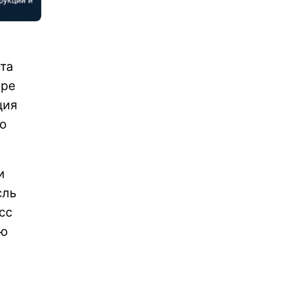
эта
ыре
ция
ко
и
сль
сс
ую