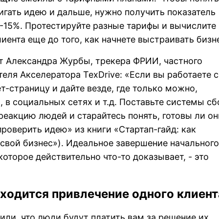
игать идею и дальше, нужно получить показатель
0-15%. Протестируйте разные тарифы и вычислите
иента еще до того, как начнете выстраивать бизн
от Александра Журбы, трекера ФРИИ, частного
теля Акселератора ТехDrive: «Если вы работаете с
т-страницу и дайте везде, где только можно,
, в социальных сетях и т.д. Поставьте системы сб
 реакцию людей и старайтесь понять, готовы ли он
проверить идею» из книги «Стартап-гайд: как
 свой бизнес»). Идеальное завершение начального
которое действительно что-то доказывает, - это
бходится привлечение одного клиент
или, что люди будут платить вам за решение их