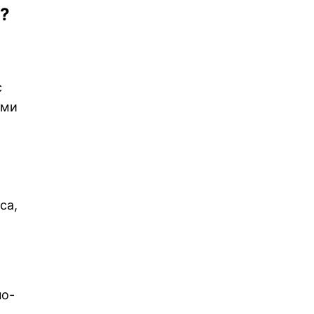
е?
с
ими
са,
по-