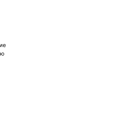
ие
ию