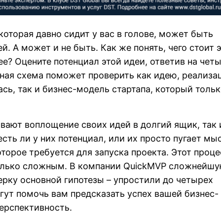
которая давно сидит у вас в голове, может быть
. А может и не быть. Как же понять, чего стоит 
ее? Оцените потенциал этой идеи, ответив на чет
ная схема поможет проверить как идею, реализа
ась, так и бизнес-модель стартапа, который толь
ают воплощение своих идей в долгий ящик, так 
сть ли у них потенциал, или их просто пугает мы
оторое требуется для запуска проекта. Этот проце
олько сложным. В компании QuickMVP сложнейш
верку основной гипотезы – упростили до четырех
гут помочь вам предсказать успех вашей бизнес-
перспективность.