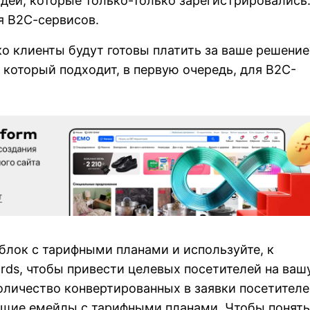
дей, которые только-только зарегистрировались
я B2С-сервисов.
ко клиенты будут готовы платить за ваше решение
, который подходит, в первую очередь, для B2C-
 блок с тарифными планами и используйте, к
rds, чтобы привести целевых посетителей на ваш
оличество конвертированных в заявки посетителе
ющие емейлы с тарифными планами. Чтобы понять