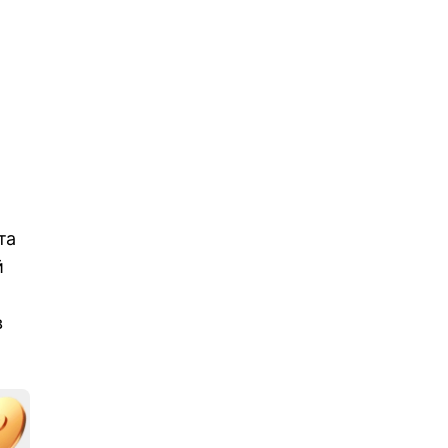
та
й
в