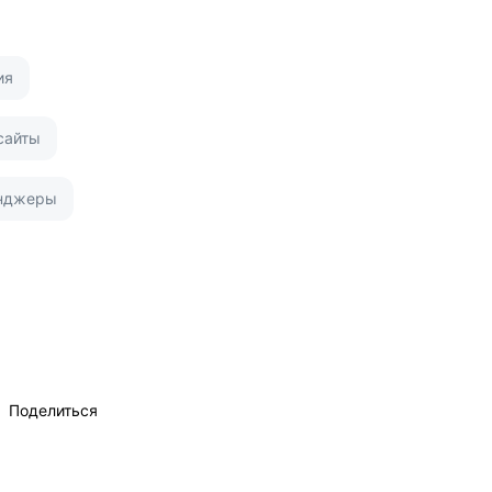
ия
сайты
нджеры
Поделиться