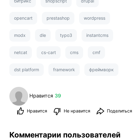
битрикс
shopscript
drupal
opencart
prestashop
wordpress
modx
dle
typo3
instantcms
netcat
cs-cart
cms
cmf
dst platform
framework
фреймворк
Нравится
39
Нравится
Не нравится
Поделиться
Комментарии пользователей