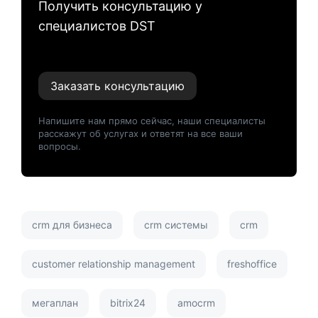
Получить консультацию у
специалистов DST
Заказать консультацию
Напишите нам прямо сейчас, наши специалисты
расскажут об услугах и ответят на все ваши
вопросы.
crm для бизнеса
crm системы
crm
customer relationship management
freshoffice
мегаплан
bitrix24
amocrm