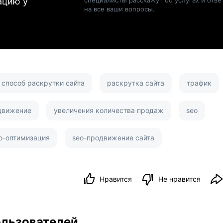
ацию у
на все ваши вопросы.
способ раскрутки сайта
раскрутка сайта
трафик
движение
увеличения количества продаж
seo
o-оптимизация
seo-продвижение сайта
Нравится
Не нравится
ользователей