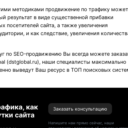
угими методиками продвижение по трафику може
ый результат в виде существенной прибавки
х посетителей сайта, а также увеличения
удитории, и как следствие, увеличения количеств
уг по SEO-продвижению Вы всегда можете заказа
al (
dstglobal.ru
), наши специалисты максимально
енно выведут Ваш ресурс в ТОП поисковых систе
афика, как
Заказать консультацию
тки сайта
Напишите нам прямо сейчас, наши
специалисты расскажут об услугах и отве