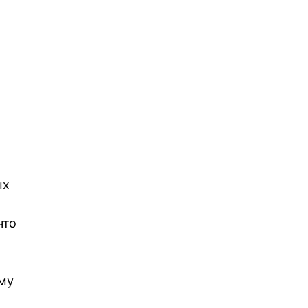
ых
что
му