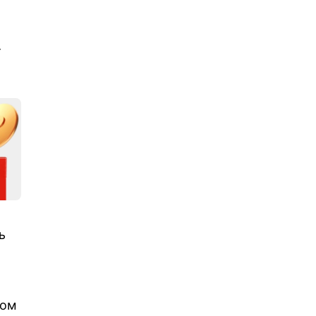
т
ь
ком