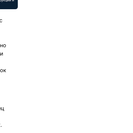
с
ено
 и
пок
ец
.