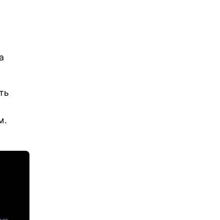
т
а
ть
м.
тят