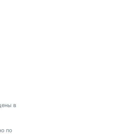
о
щены в
но по