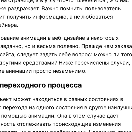
на странице, а в углу что-то "шевелится", это нас
аже раздражает. Важно помнить: пользователь
йт получить информацию, а не любоваться
айнера.
зование анимации в веб-дизайне в некоторых
равданно, но и весьма полезно. Прежде чем заказа
сайта, следует задать себе вопрос: можно ли тог
другими средствами? Ниже перечислены случаи, 
ие анимации просто незаменимо.
 переходного процесса
бъект может находиться в разных состояниях в
с перехода из одного состояния в другое наилуч
 помощью анимации. Она в этом случае дает
ность отслеживать происходящие изменения