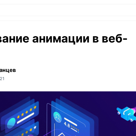
ание анимации в веб-
анцев
21