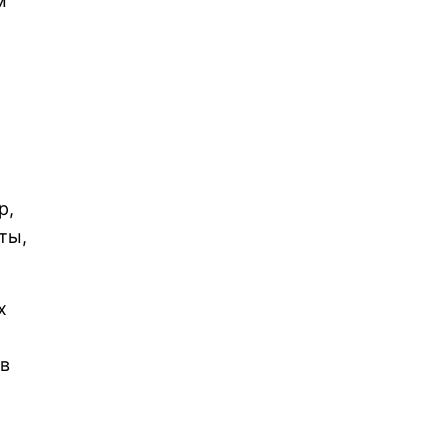
м
р,
ты,
х
 в
ь