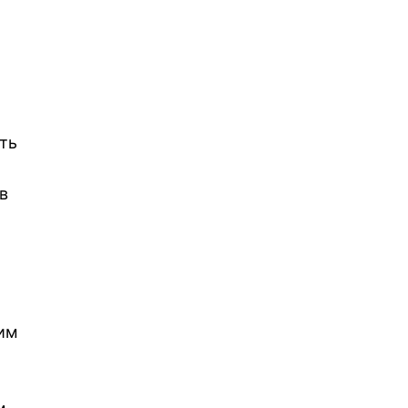
ть
о
в
шим