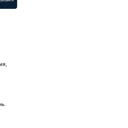
ия,
нь.