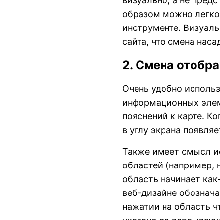
визуально, а не пред
образом можно легко
инструменте. Визуаль
сайта, что смена наса
2. Смена отоб
Очень удобно исполь
информационных элеме
пояснений к карте. К
в углу экрана появля
Также имеет смысл и
областей (например, 
область начинает как-
веб-дизайне обознача
нажатии на область ч