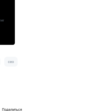
тят
сео
Поделиться