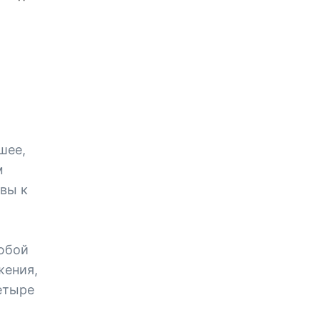
шее,
м
овы к
юбой
жения,
етыре