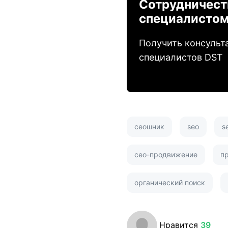
Сотрудничест
специалисто
Получить консульт
специалистов DST
сеошник
seo
s
сео-продвижение
п
органический поиск
Нравится
39