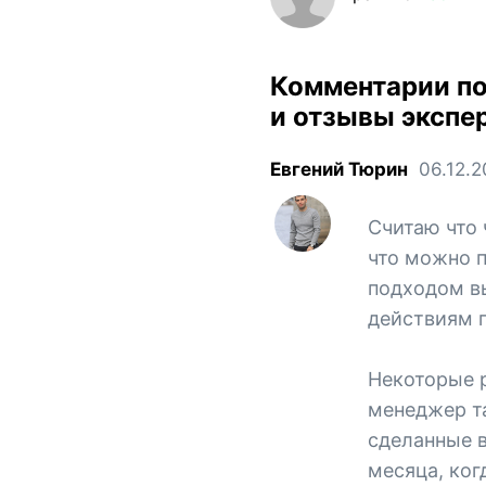
Комментарии п
и отзывы экспе
Евгений Тюрин
06.12.
Считаю что 
что можно п
подходом вы
действиям 
Некоторые 
менеджер та
сделанные в
месяца, ког