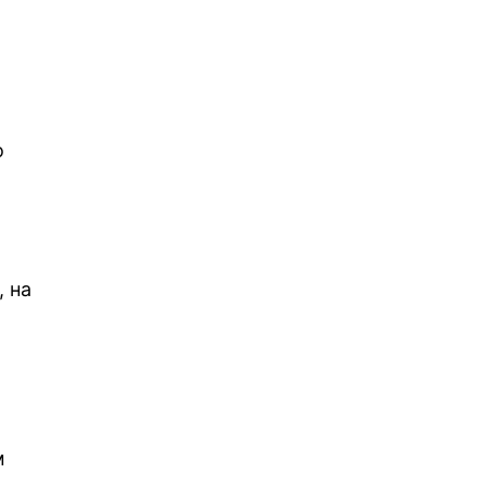
о
,
 на
м