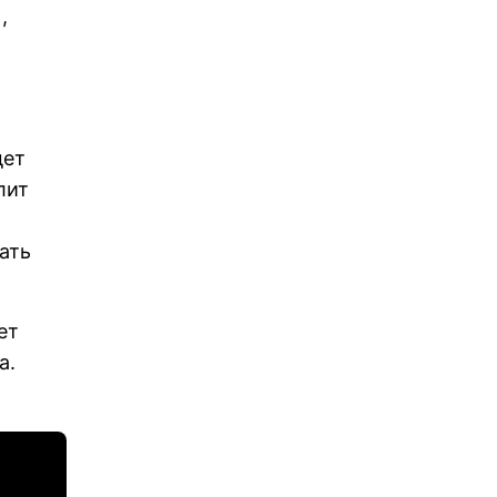
,
дет
лит
ать
ет
а.